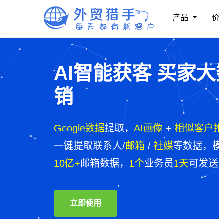
产品
AI智能获客 买家
销
Google数据
提取，
AI画像
+
相似客户
一键提取联系人/
邮箱
/
社媒
等数据，
10亿+
邮箱数据，
1个
业务员
1天
可发送
立即使用