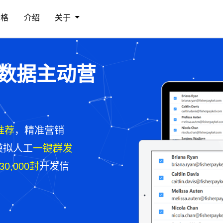
价格
介绍
关于
大数据主动营
推荐
，精准营销
模拟人工
一键群发
30,000封
开发信