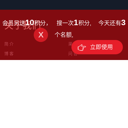
10
1
3
会员另送
积分， 搜一次
积分, 今天还有
关于我们
X
个名额,
简 介
渠 道
立即使用
博 客
问 答
联系方式
0574-87668433
微信: 18606690877