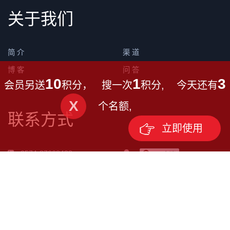
关于我们
简 介
渠 道
博 客
问 答
10
1
3
会员另送
积分， 搜一次
积分, 今天还有
X
个名额,
联系方式
立即使用
0574-87668433
微信: 18606690877
外贸壹号