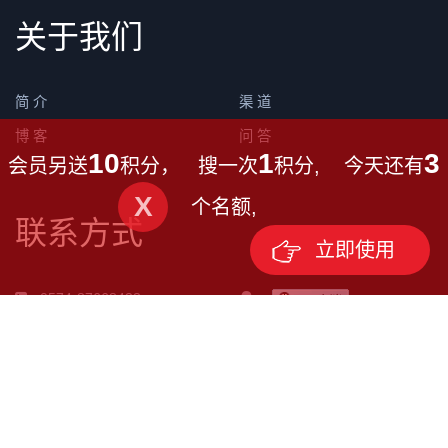
关于我们
简 介
渠 道
博 客
问 答
10
1
3
会员另送
积分， 搜一次
积分, 今天还有
X
个名额,
联系方式
立即使用
0574-87668433
微信: 18606690877
外贸壹号